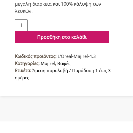
μεγάλη διάρκεια και 100% κάλυψη των
λευκών.
L'Oreal
Majirel
Βαφή
Προσθήκη στο καλάθι
μαλλιών
4.3
Κωδικός προϊόντος:
L'Oreal-Majirel-4.3
Καστανό
Κατηγορίες:
Majirel
,
Βαφές
Ντορέ
Ετικέτα:
Άμεση παραλαβή / Παράδοση 1 έως 3
50ml
ημέρες
ποσότητα