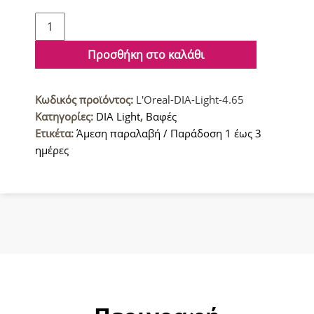
L'Oreal
DIA
Light
Προσθήκη στο καλάθι
Βαφή
μαλλιών
Κωδικός προϊόντος:
L'Oreal-DIA-Light-4.65
4.65
Κατηγορίες:
DIA Light
,
Βαφές
Καστανό
Ετικέτα:
Άμεση παραλαβή / Παράδοση 1 έως 3
Κόκκινο
ημέρες
Ακαζού
50ml
ποσότητα