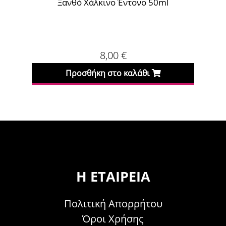
Έντονο 50ml
Περλέ Μόκα Σκούρο Ξανθό 50
€
8,00
€
 καλάθι
Προσθήκη στο καλάθι
Η ΕΤΑΙΡΕΊΑ
Πολιτική Απορρήτου
Όροι Χρήσης