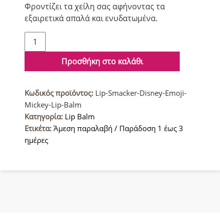
Φροντίζει τα χείλη σας αφήνοντας τα
εξαιρετικά απαλά και ενυδατωμένα.
Lip
Smacker
Disney
Προσθήκη στο καλάθι
Emoji
Mickey
Κωδικός προϊόντος:
Lip-Smacker-Disney-Emoji-
Βάλσαμο
Mickey-Lip-Balm
Χειλιών
Κατηγορία:
Lip Balm
7.4gr
Ετικέτα:
Άμεση παραλαβή / Παράδοση 1 έως 3
ποσότητα
ημέρες