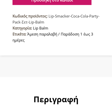
Cola
Party
Κωδικός προϊόντος:
Lip-Smacker-Coca-Cola-Party-
Pack
Pack-Σετ-Lip-Balm
Σετ
Κατηγορία:
Lip Balm
Βάλσαμο
Ετικέτα:
Άμεση παραλαβή / Παράδοση 1 έως 3
Χειλιών
ημέρες
8x4gr
ποσότητα
Περιγραφή