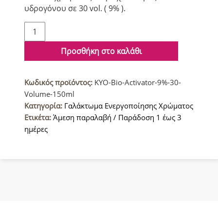
υδρογόνου σε 30 vol. ( 9% ).
KYO
Bio
Activator
Προσθήκη στο καλάθι
9%
30
Κωδικός προϊόντος:
KYO-Bio-Activator-9%-30-
Volume
Volume-150ml
150ml-
Κατηγορία:
Γαλάκτωμα Ενεργοποίησης Χρώματος
Ενεργοποιητής
Ετικέτα:
Άμεση παραλαβή / Παράδοση 1 έως 3
Χρώματος
ημέρες
ποσότητα