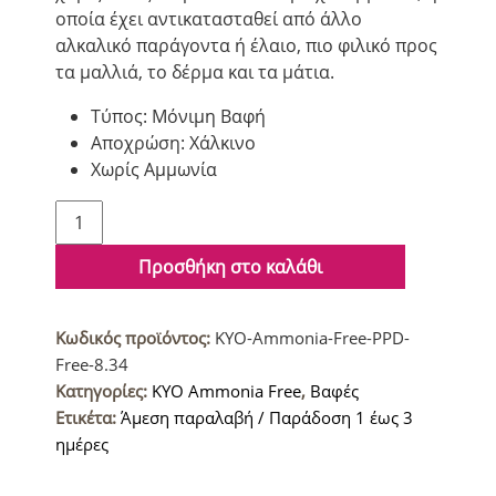
οποία έχει αντικατασταθεί από άλλο
αλκαλικό παράγοντα ή έλαιο, πιο φιλικό προς
τα μαλλιά, το δέρμα και τα μάτια.
Τύπος: Μόνιμη Βαφή
Αποχρώση: Χάλκινο
Χωρίς Αμμωνία
KYO
Ammonia
Free
Προσθήκη στο καλάθι
&
PPD
Κωδικός προϊόντος:
KYO-Ammonia-Free-PPD-
Free
Free-8.34
Βαφή
Κατηγορίες:
KYO Ammonia Free
,
Βαφές
μαλλιών
Ετικέτα:
Άμεση παραλαβή / Παράδοση 1 έως 3
8.34
ημέρες
Ξανθό
Ανοιχτό