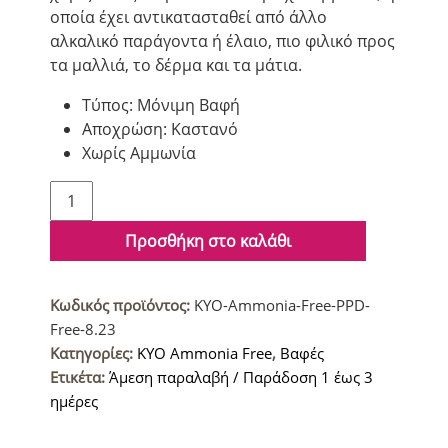
οποία έχει αντικατασταθεί από άλλο
αλκαλικό παράγοντα ή έλαιο, πιο φιλικό προς
τα μαλλιά, το δέρμα και τα μάτια.
Τύπος: Μόνιμη Βαφή
Αποχρώση: Καστανό
Χωρίς Αμμωνία
KYO
Ammonia
Free
Προσθήκη στο καλάθι
&
PPD
Κωδικός προϊόντος:
KYO-Ammonia-Free-PPD-
Free
Free-8.23
Βαφή
Κατηγορίες:
KYO Ammonia Free
,
Βαφές
μαλλιών
Ετικέτα:
Άμεση παραλαβή / Παράδοση 1 έως 3
8.23
ημέρες
Ξανθό
Ανοιχτό