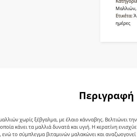
Cannabis
Κατηγορί
200ml-
Μαλλιών
Μαλακτι
Ετικέτα:
Ά
μαλλιών
ημέρες
χωρίς
ξέβγαλμ
ποσότητ
Περιγραφή
μαλλιών χωρίς ξέβγαλμα, με έλαιο κάνναβης. Βελτιώνει τη
 οποία κάνει τα μαλλιά δυνατά και υγιή. Η κερατίνη ενισχύ
, ενώ το σύμπλεγμα βιταμινών μαλακώνει και αναζωογονεί 