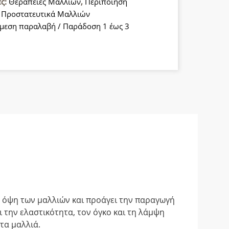
ες:
Θεραπείες Μαλλιών
,
Περιποίηση
,
Προστατευτικά Μαλλιών
κή
μεση παραλαβή / Παράδοση 1 έως 3
α
α
ν όψη των μαλλιών και προάγει την παραγωγή
ει την ελαστικότητα, τον όγκο και τη λάμψη
τα μαλλιά.