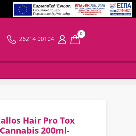
0
26214 00104
allos Hair Pro Tox
Cannabis 200ml-