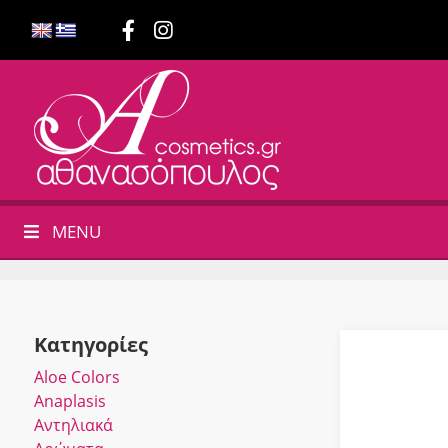
MENU
Κατηγορίες
Αloe Colors
Anaplasis
Αντηλιακά