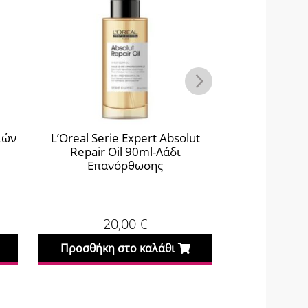
ιών
L’Oreal Serie Expert Absolut
Imel Kerat
Repair Oil 90ml-Λάδι
Μαλλ
Επανόρθωσης
20,00
€
Προσθήκη στο καλάθι
Προσθήκη