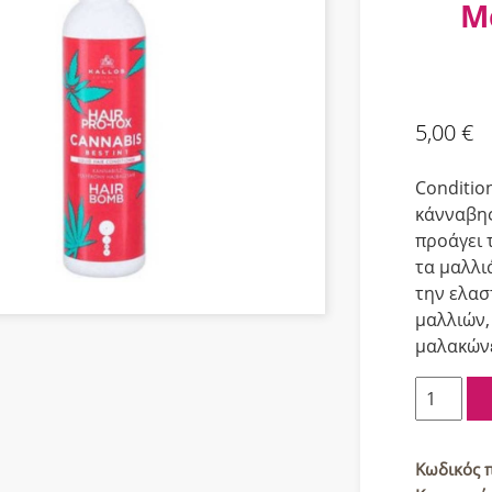
Μ
5,00
€
Conditio
κάνναβης
προάγει 
τα μαλλι
την ελασ
μαλλιών,
μαλακώνε
Kallos
Hair
Pro
Tox
Κωδικός 