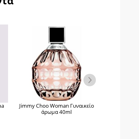
ντα
ma
Jimmy Choo Woman Γυναικείο
Abercrombi
άρωμα 40ml
Instinct Wom
άρω