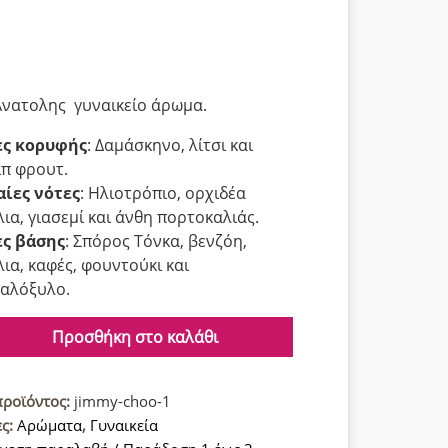
Ανατολης γυναικείο άρωμα.
ες κορυφής
: Δαμάσκηνο, λίτσι και
ιπ φρουτ.
ίες νότες
: Ηλιοτρόπιο, ορχιδέα
λια, γιασεμί και άνθη πορτοκαλιάς.
ς βάσης
: Σπόρος Τόνκα, βενζόη,
λια, καφές, φουντούκι και
αλόξυλο.
Προσθήκη στο καλάθι
ο
προϊόντος:
jimmy-choo-1
ες:
Αρώματα
,
Γυναικεία