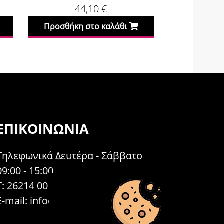
44,10
€
2
Προσθήκη στο καλάθι
Προσθήκη
ΕΠΙΚΟΙΝΩΝΊΑ
Τηλεφωνικά Δευτέρα - Σάββατο
09:00 - 15:00
Τ: 26214 00104
E-mail:
info@acosmetics.gr