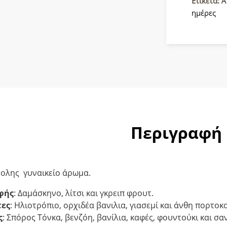
Ετικέτα:
Ά
ποσότητ
ημέρες
Περιγραφή
τολης γυναικείο άρωμα.
φής
: Δαμάσκηνο, λίτσι και γκρειπ φρουτ.
τες
: Ηλιοτρόπιο, ορχιδέα βανιλια, γιασεμί και άνθη πορτοκ
ς
: Σπόρος Τόνκα, βενζόη, βανίλια, καφές, φουντούκι και σ