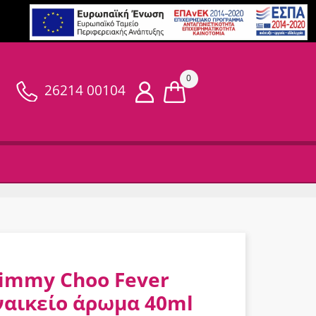
0
26214 00104
Jimmy Choo Fever
ναικείο άρωμα 40ml