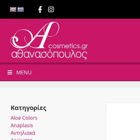
MENU
Κατηγορίες
Αloe Colors
Anaplasis
Αντηλιακά