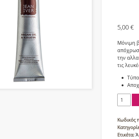
5,00
€
Μόνιμη β
απόχρωση
την αλλα
τις λευκέ
Τύπο
Αποχ
Jean
Iver
Cream
Color
Κωδικός 
Βαφή
Κατηγορί
μαλλιών
Ετικέτα:
Ά