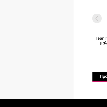
Jean 
μαλ
Προ