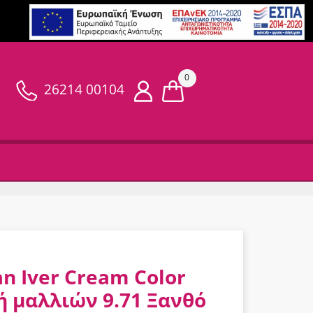
0
26214 00104
an Iver Cream Color
 μαλλιών 9.71 Ξανθό