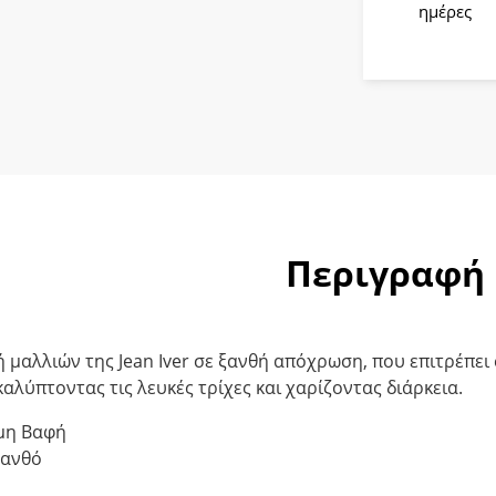
9.71
ημέρες
Ξανθό
Πολύ
Ανοικτό
ποσότητ
Περιγραφή
 μαλλιών της Jean Iver σε ξανθή απόχρωση, που επιτρέπε
καλύπτοντας τις λευκές τρίχες και χαρίζοντας διάρκεια.
μη Βαφή
Ξανθό