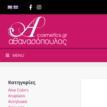
MENU
Κατηγορίες
Αloe Colors
Anaplasis
Αντηλιακά