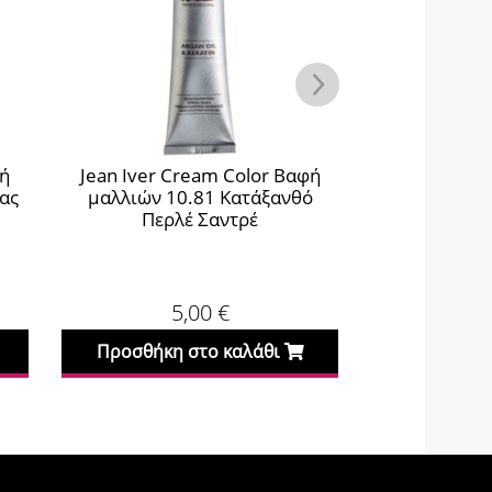
φή
Jean Iver Cream Color Βαφή
Jean Iver C
ίας
μαλλιών 10.81 Κατάξανθό
μαλλιών 6.
Περλέ Σαντρέ
Έντον
5,00
€
Προσθήκη στο καλάθι
Προσθήκη