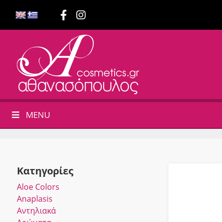
MENU
Κατηγορίες
Αloe Colors
Anaplasis
Αντηλιακά