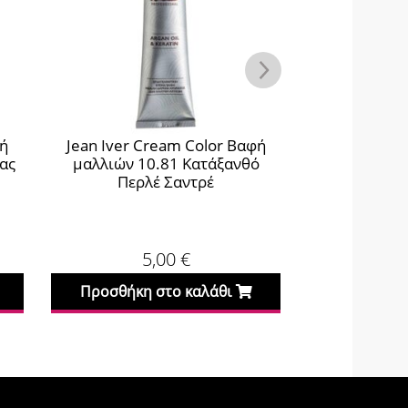
φή
Jean Iver Cream Color Βαφή
Jean Iver C
ίας
μαλλιών 10.81 Κατάξανθό
μαλλιών 6.
Περλέ Σαντρέ
Έντον
5,00
€
Προσθήκη στο καλάθι
Προσθήκη