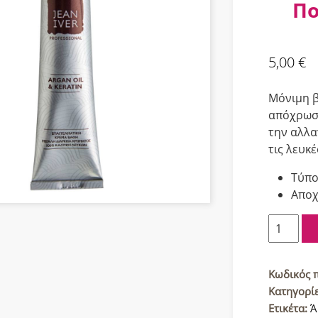
Πο
5,00
€
Μόνιμη β
απόχρωση
την αλλα
τις λευκέ
Τύπο
Αποχ
Jean
Iver
Cream
Color
Κωδικός 
Βαφή
Κατηγορί
μαλλιών
Ετικέτα:
Ά