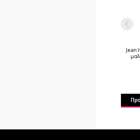
Jean 
μαλ
Προ