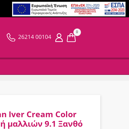
0
26214 00104
an Iver Cream Color
ή μαλλιών 9.1 Ξανθό