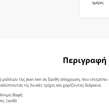
9.1
ημέρες
Ξανθό
Πολύ
Ανοικτό
Σαντρέ
ποσότητ
Περιγραφή
 μαλλιών της Jean Iver σε ξανθή απόχρωση, που επιτρέπε
καλύπτοντας τις λευκές τρίχες και χαρίζοντας διάρκεια.
Μόνιμη Βαφή
η: Ξανθό