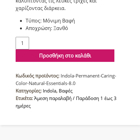
καλύπτοντας τις λευκές τρίχες και
χαρίζοντας διάρκεια.
Τύπος: Μόνιμη Βαφή
Αποχρώση: Ξανθό
Indola
Permanent
Caring
Προσθήκη στο καλάθι
Color
Natural
Κωδικός προϊόντος:
Indola-Permanent-Caring-
&
Color-Natural-Essentials-8.0
Essentials
Κατηγορίες:
Indola
,
Βαφές
Βαφή
Ετικέτα:
Άμεση παραλαβή / Παράδοση 1 έως 3
μαλλιών
ημέρες
8.0
Ξανθό
Ανοιχτό
60ml
ποσότητα