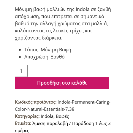
Μόνιμη βαφή μαλλιών της Indola σε ξανθή
απόχρωση, που επιτρέπει σε σημαντικό
βαθμό την αλλαγή χρώματος στα μαλλιά,
καλύπτοντας τις λευκές τρίχες και
χαρίζοντας διάρκεια.
Τύπος: Μόνιμη Βαφή
Αποχρώση: Ξανθό
Indola
Permanent
Caring
Προσθήκη στο καλάθι
Color
Natural
Κωδικός προϊόντος:
Indola-Permanent-Caring-
&
Color-Natural-Essentials-7.38
Essentials
Κατηγορίες:
Indola
,
Βαφές
Βαφή
Ετικέτα:
Άμεση παραλαβή / Παράδοση 1 έως 3
μαλλιών
ημέρες
7.38