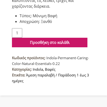
καλύπτοντας τις λευκές τρίχες και
χαρίζοντας διάρκεια.
Τύπος: Μόνιμη Βαφή
Αποχρώση: Ξανθό
Indola
Permanent
Caring
Προσθήκη στο καλάθι
Color
Natural
Κωδικός προϊόντος:
Indola-Permanent-Caring-
&
Color-Natural-Essentials-0.22
Essentials
Κατηγορίες:
Indola
,
Βαφές
Βαφή
Ετικέτα:
Άμεση παραλαβή / Παράδοση 1 έως 3
μαλλιών
ημέρες
0.22
Περλέ
Creator
60ml
ποσότητα