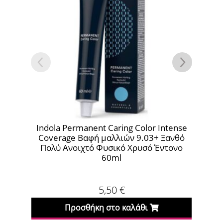
ola Permanent Caring Color Intense
Indola Permanent
erage Βαφή μαλλιών 9.03+ Ξανθό
Essentials Βα
λύ Ανοιχτό Φυσικό Χρυσό Έντονο
60ml
5,50
€
Προσθήκη στο καλάθι
Προσθήκη