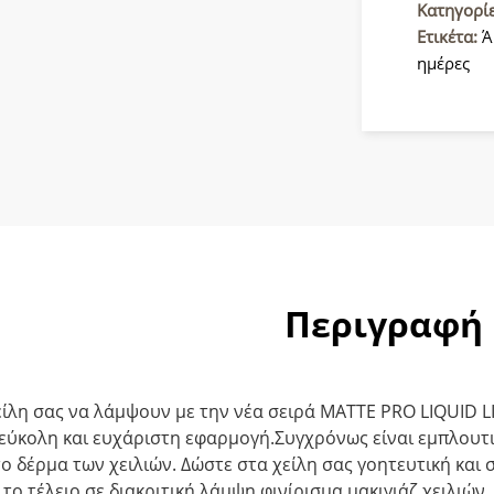
408
Κατηγορί
ποσότητ
Ετικέτα:
Ά
ημέρες
Περιγραφή
είλη σας να λάμψουν με την νέα σειρά ΜΑΤΤΕ PRO LIQUID L
εύκολη και ευχάριστη εφαρμογή.Συγχρόνως είναι εμπλουτι
το δέρμα των χειλιών. Δώστε στα χείλη σας γοητευτική κα
το τέλειο σε διακριτική λάμψη φινίρισμα μακιγιάζ χειλιών.