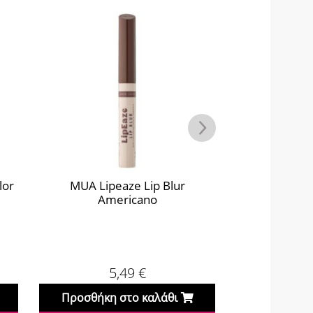
lor
MUA Lipeaze Lip Blur
MUA Lipeaze
Americano
5,49
€
Προσθήκη στο καλάθι
Προσθήκη