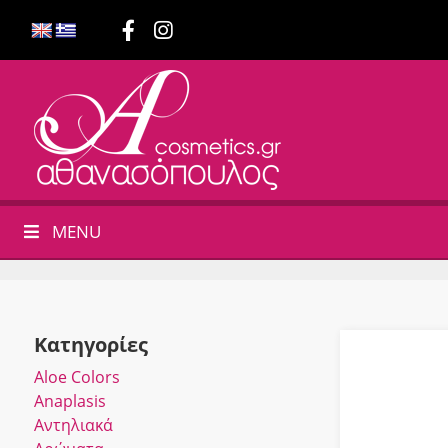
MENU
Κατηγορίες
Αloe Colors
Anaplasis
Αντηλιακά