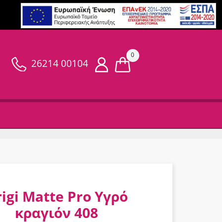
0
26214 00104
igi Matte Pro Υγρό
κραγιόν 408