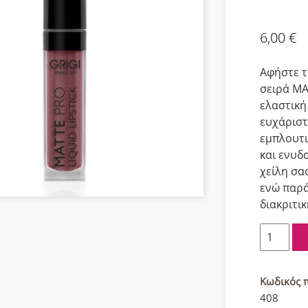
6,00
€
Aφήστε τ
σειρά ΜΑ
ελαστική
ευχάριστ
εμπλουτι
και ενυδ
χείλη σα
ενώ παρά
διακριτι
Grigi
Matte
Pro
Υγρό
Κωδικός 
κραγιόν
408