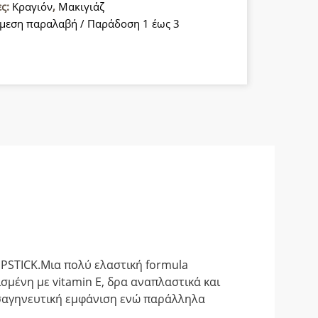
ες:
Κραγιόν
,
Μακιγιάζ
α
μεση παραλαβή / Παράδοση 1 έως 3
IPSTICK.Μια πολύ ελαστική formula
σμένη με vitamin E, δρα αναπλαστικά και
ι σαγηνευτική εμφάνιση ενώ παράλληλα