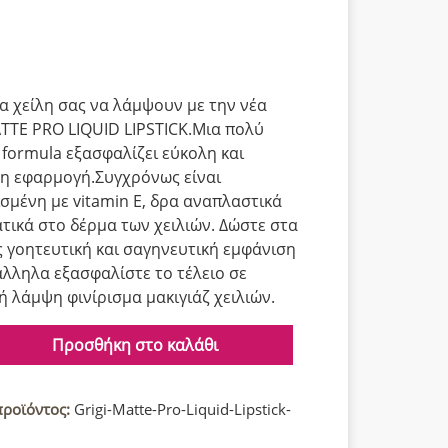
α χείλη σας να λάμψουν με την νέα
ΤΤΕ PRO LIQUID LIPSTICK.Μια πολύ
 formula εξασφαλίζει εύκολη και
η εφαρμογή.Συγχρόνως είναι
σμένη με vitamin E, δρα αναπλαστικά
ατικά στο δέρμα των χειλιών. Δώστε στα
ς γοητευτική και σαγηνευτική εμφάνιση
λληλα εξασφαλίστε το τέλειο σε
κή λάμψη φινίρισμα μακιγιάζ χειλιών.
Προσθήκη στο καλάθι
προϊόντος:
Grigi-Matte-Pro-Liquid-Lipstick-