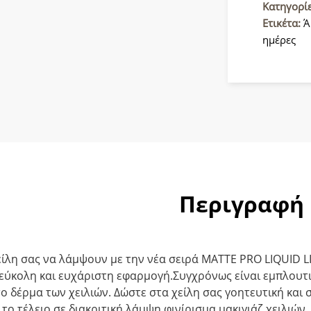
404
Κατηγορί
ποσότητ
Ετικέτα:
Ά
ημέρες
Περιγραφή
είλη σας να λάμψουν με την νέα σειρά ΜΑΤΤΕ PRO LIQUID L
εύκολη και ευχάριστη εφαρμογή.Συγχρόνως είναι εμπλουτι
το δέρμα των χειλιών. Δώστε στα χείλη σας γοητευτική κα
το τέλειο σε διακριτική λάμψη φινίρισμα μακιγιάζ χειλιών.