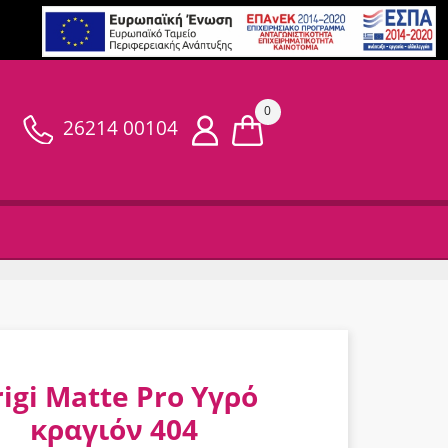
0
26214 00104
igi Matte Pro Υγρό
κραγιόν 404