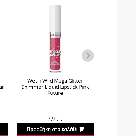
Wet n Wild Mega Glitter
Wet n Wil
ar
Shimmer Liquid Lipstick Pink
Shimmer Liq
Future
So
7,99
€
Προσθήκη στο καλάθι
Προσθήκη