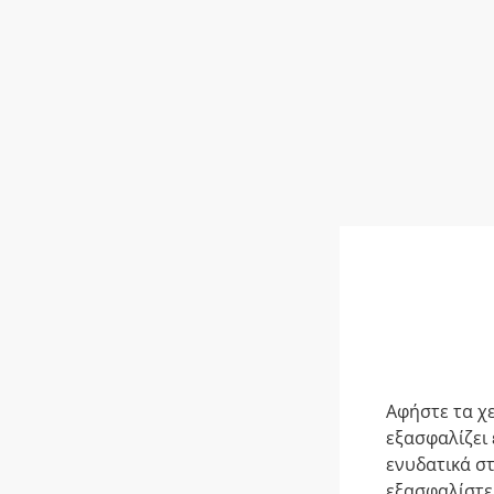
Aφήστε τα χ
εξασφαλίζει 
ενυδατικά σ
εξασφαλίστε 