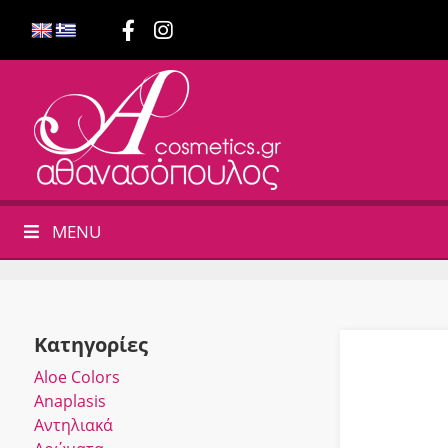
MENU
Κατηγορίες
Αloe Colors
Anaplasis
Αντηλιακά