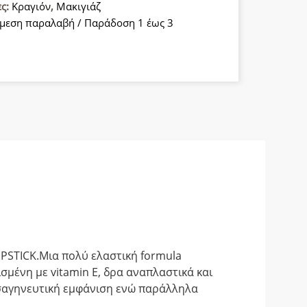
ες:
Κραγιόν
,
Μακιγιάζ
α
μεση παραλαβή / Παράδοση 1 έως 3
IPSTICK.Μια πολύ ελαστική formula
σμένη με vitamin E, δρα αναπλαστικά και
ι σαγηνευτική εμφάνιση ενώ παράλληλα