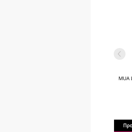
MUA L
Προ