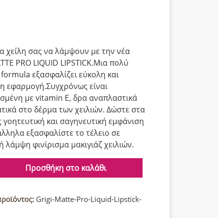
α χείλη σας να λάμψουν με την νέα
ΤΤΕ PRO LIQUID LIPSTICK.Μια πολύ
 formula εξασφαλίζει εύκολη και
η εφαρμογή.Συγχρόνως είναι
σμένη με vitamin E, δρα αναπλαστικά
ατικά στο δέρμα των χειλιών. Δώστε στα
ς γοητευτική και σαγηνευτική εμφάνιση
λληλα εξασφαλίστε το τέλειο σε
κή λάμψη φινίρισμα μακιγιάζ χειλιών.
Προσθήκη στο καλάθι
προϊόντος:
Grigi-Matte-Pro-Liquid-Lipstick-