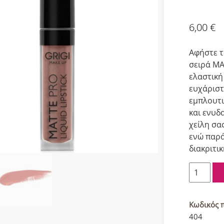
6,00
€
Aφήστε τ
σειρά ΜΑ
ελαστική
ευχάριστ
εμπλουτι
και ενυδ
χείλη σα
ενώ παρά
διακριτι
Grigi
Matte
Pro
Υγρό
Κωδικός 
κραγιόν
404