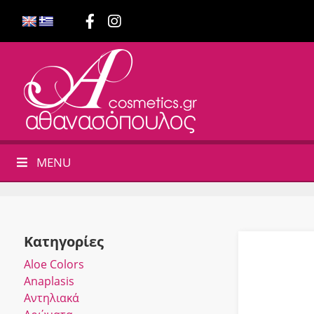
MENU
Κατηγορίες
Αloe Colors
Anaplasis
Αντηλιακά