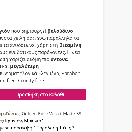
γιόν
που δημιουργεί
βελούδινο
α
στα χείλη σας, ενώ παράλληλα τα
αι τα ενυδατώνει χάρη στη
βιταμίνη
λους ενυδατικούς παράγοντες. Η νέα
εση χαρίζει ακόμη πιο
έντονα
α
και
μεγαλύτερη
α
! Δερματολογικά Ελεγμένο, Paraben
en free, Cruelty free.
Προσθήκη στο καλάθι
προϊόντος:
Golden-Rose-Velvet-Matte-39
ες:
Κραγιόν
,
Μακιγιάζ
μεση παραλαβή / Παράδοση 1 έως 3