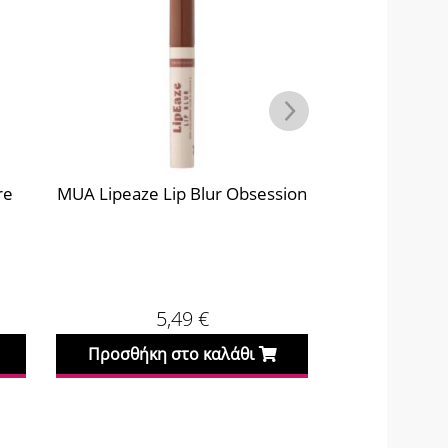
re
MUA Lipeaze Lip Blur Obsession
MUA Lipeaze
5,49
€
Προσθήκη στο καλάθι
Προσθήκη