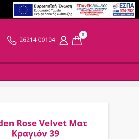
0
26214 00104
den Rose Velvet Ματ
Κραγιόν 39