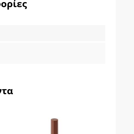
ορίες
ντα