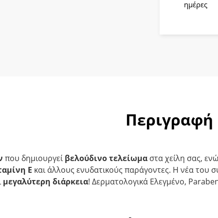
ποσότητ
ημέρες
Περιγραφή
ν
που δημιουργεί
βελούδινο τελείωμα
στα χείλη σας, εν
ταμίνη Ε
και άλλους ενυδατικούς παράγοντες. Η νέα του σ
ι
μεγαλύτερη διάρκεια
! Δερματολογικά Ελεγμένο, Paraben f