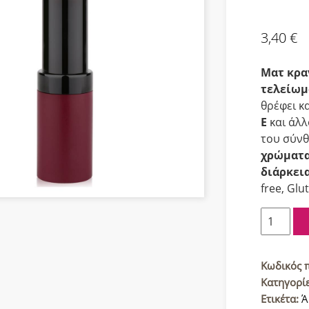
3,40
€
Ματ κρα
τελείωμ
θρέφει κ
Ε
και άλ
του σύνθ
χρώματ
διάρκει
free, Glut
Golden
Rose
Velvet
Ματ
Κωδικός 
Κραγιόν
Κατηγορί
39
Ετικέτα:
Ά