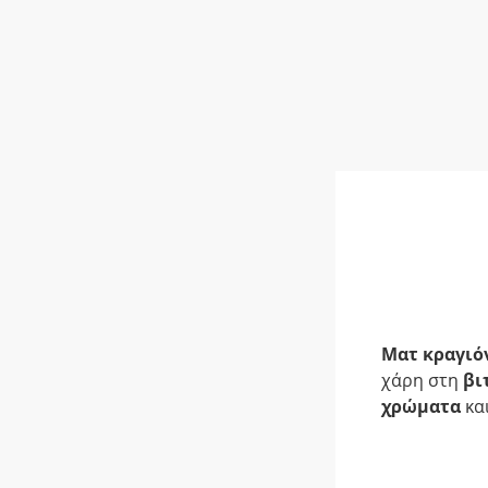
Ματ κραγιό
χάρη στη
βι
χρώματα
κα