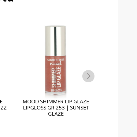
ZE
MOOD GLEAMY LIP GLAZE
MOOD GLE
ET
LIPGLOSS GR 206 | PLUM
LIPGLOSS GR
GLAZE