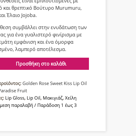
συνθέσεις είναι εμπλουτισμένες με
ό και θρεπτικό Βούτυρο Murumuru,
αι Έλαιο Jojoba.
θεση συμβάλλει στην ενυδάτωση των
σας για ένα γυαλιστερό φινίρισμα με
γεμάτη εμφάνιση και ένα όμορφα
μένο, λαμπερό αποτέλεσμα.
Προσθήκη στο καλάθι
προϊόντος:
Golden Rose Sweet Kiss Lip Oil
aradise Fruit
ες:
Lip Gloss
,
Lip Oil
,
Μακιγιάζ
,
Χείλη
μεση παραλαβή / Παράδοση 1 έως 3
α