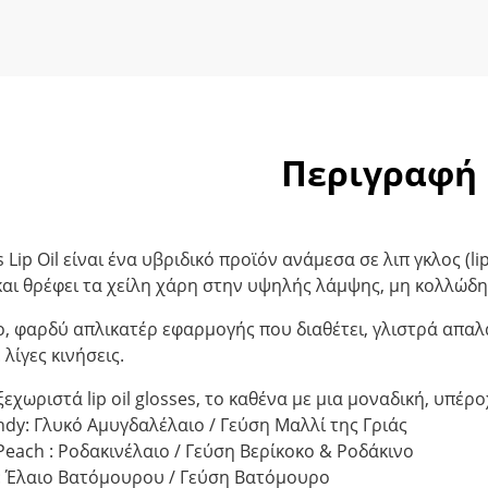
Περιγραφή
 Lip Oil είναι ένα υβριδικό προϊόν ανάμεσα σε λιπ γκλος (lip 
και θρέφει τα χείλη χάρη στην υψηλής λάμψης, μη κολλώδη
, φαρδύ απλικατέρ εφαρμογής που διαθέτει, γλιστρά απαλά
λίγες κινήσεις.
εχωριστά lip oil glosses, το καθένα με μια μοναδική, υπέρ
ndy: Γλυκό Αμυγδαλέλαιο / Γεύση Μαλλί της Γριάς
 Peach : Ροδακινέλαιο / Γεύση Βερίκοκο & Ροδάκινο
nk: Έλαιο Βατόμουρου / Γεύση Βατόμουρο