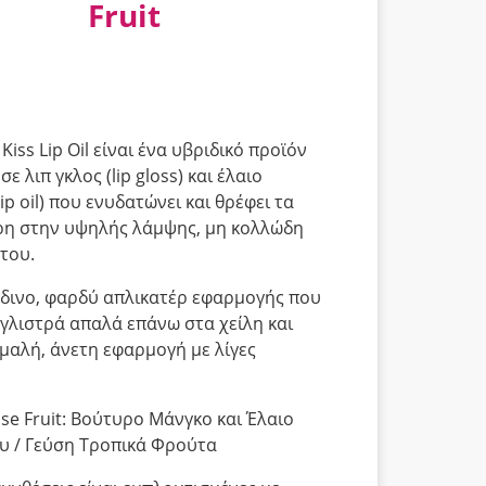
Fruit
Kiss Lip Oil είναι ένα υβριδικό προϊόν
ε λιπ γκλος (lip gloss) και έλαιο
lip oil) που ενυδατώνει και θρέφει τα
ρη στην υψηλής λάμψης, μη κολλώδη
του.
δινο, φαρδύ απλικατέρ εφαρμογής που
, γλιστρά απαλά επάνω στα χείλη και
ομαλή, άνετη εφαρμογή με λίγες
ise Fruit: Βούτυρο Μάνγκο και Έλαιο
ου / Γεύση Τροπικά Φρούτα