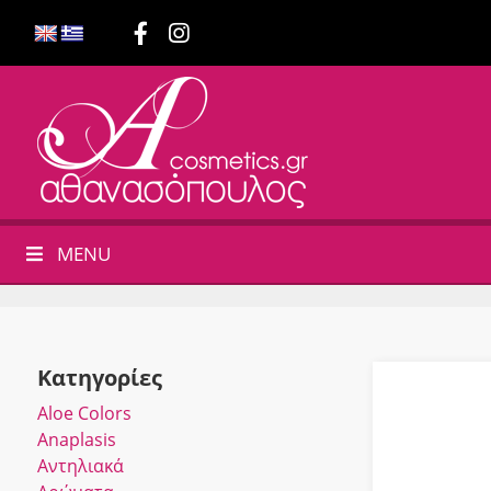
MENU
Κατηγορίες
Αloe Colors
Anaplasis
Αντηλιακά