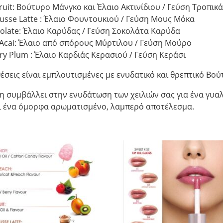
Fruit: Βούτυρο Μάνγκο και Έλαιο Ακτινίδιου / Γεύση Τροπι
usse Latte : Έλαιο Φουντουκιού / Γεύση Μους Μόκα
colate: Έλαιο Καρύδας / Γεύση Σοκολάτα Καρύδα
y Acai: Έλαιο από σπόρους Μύρτιλου / Γεύση Μούρο
rry Plum : Έλαιο Καρδιάς Κερασιού / Γεύση Κεράσι
έσεις είναι εμπλουτισμένες με ενυδατικό και θρεπτικό Βού
 συμβάλλει στην ενυδάτωση των χειλιών σας για ένα γυαλ
ι ένα όμορφα αρωματισμένο, λαμπερό αποτέλεσμα.