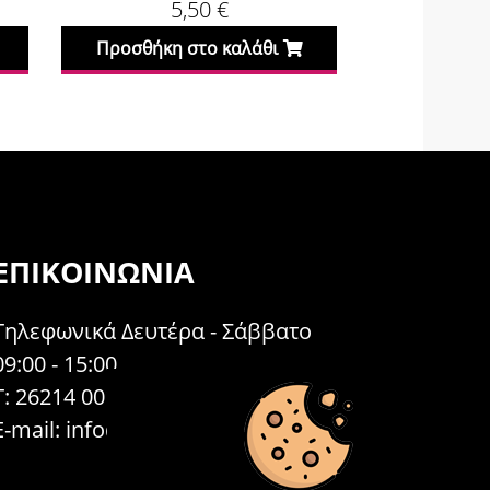
5,50
€
Προσθήκη στο καλάθι
Προσθήκη
ΕΠΙΚΟΙΝΩΝΊΑ
Τηλεφωνικά Δευτέρα - Σάββατο
09:00 - 15:00
Τ: 26214 00104
E-mail:
info@acosmetics.gr