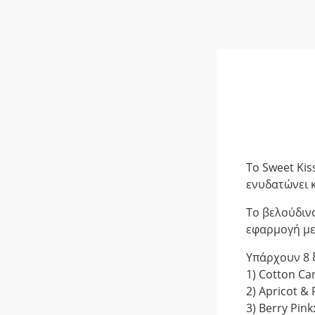
Το Sweet Kiss
ενυδατώνει 
Το βελούδινο
εφαρμογή με 
Υπάρχουν 8 ξ
1) Cotton Ca
2) Apricot &
3) Berry Pi