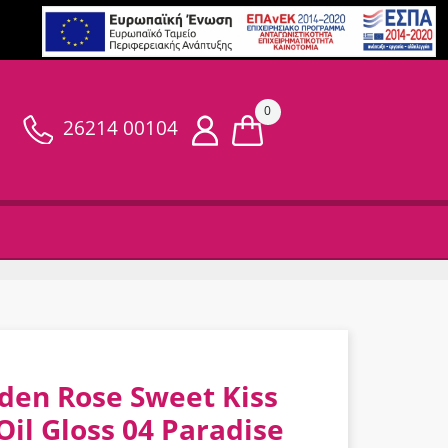
0
26214 00104
den Rose Sweet Kiss
Oil Gloss 04 Paradise