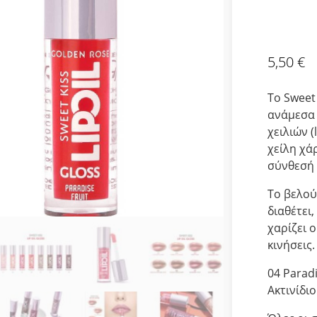
5,50
€
Το Sweet 
ανάμεσα σ
χειλιών (
χείλη χά
σύνθεσή 
Το βελού
διαθέτει
χαρίζει 
κινήσεις.
04 Parad
Ακτινίδι