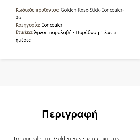
06
Κωδικός προϊόντος:
Golden-Rose-Stick-Concealer-
4.5gr
06
ποσότητα
Κατηγορία:
Concealer
Ετικέτα:
Άμεση παραλαβή / Παράδοση 1 έως 3
ημέρες
Περιγραφή
Το concealer της Golden Rose σε μορφή στικ