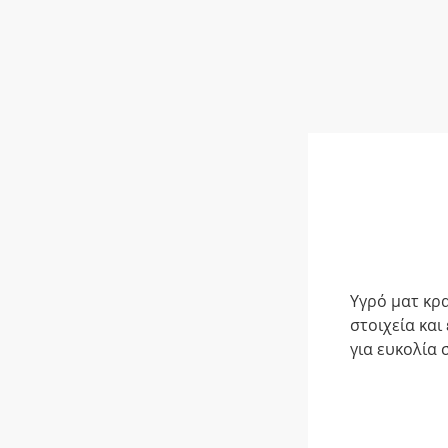
Υγρό ματ κρ
στοιχεία και
για ευκολία