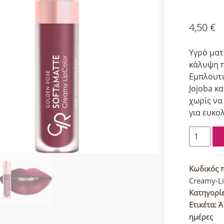
4,50
€
Υγρό ματ
κάλυψη π
Εμπλουτι
Jojoba κ
χωρίς να 
για ευκο
Golden
Rose
Απαλό
&
Κωδικός 
Ματ
Creamy-Li
Creamy
Κατηγορί
Κραγιόν
Ετικέτα:
Ά
116
ημέρες