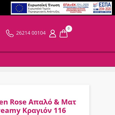
0
26214 00104
en Rose Απαλό & Ματ
reamy Κραγιόν 116