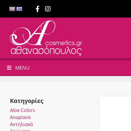
MENU
Κατηγορίες
Αloe Colors
Anaplasis
Αντηλιακά