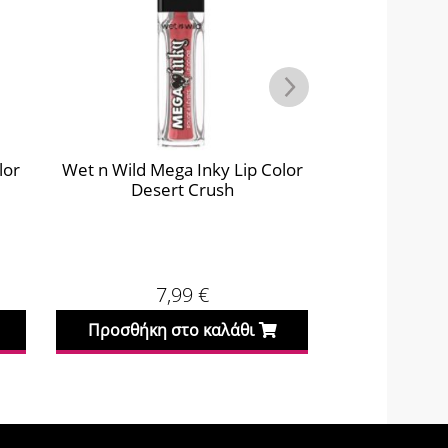
lor
Wet n Wild Mega Inky Lip Color
MUA Lip
Desert Crush
Am
7,99
€
Προσθήκη στο καλάθι
Προσθήκη