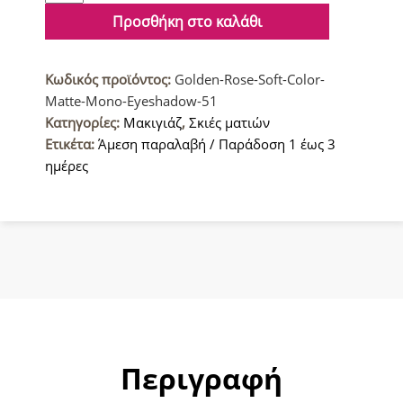
Soft
Προσθήκη στο καλάθι
Color
Matte
Κωδικός προϊόντος:
Golden-Rose-Soft-Color-
Mono
Matte-Mono-Eyeshadow-51
Σκιά
Κατηγορίες:
Μακιγιάζ
,
Σκιές ματιών
ματιών
Ετικέτα:
Άμεση παραλαβή / Παράδοση 1 έως 3
51
ημέρες
ποσότητα
Περιγραφή