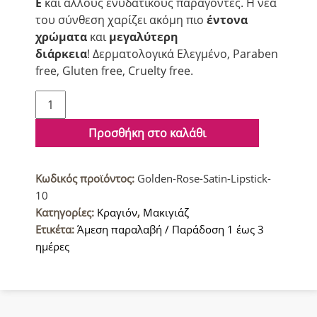
Ε
και άλλους ενυδατικούς παράγοντες. Η νέα
του σύνθεση χαρίζει ακόμη πιο
έντονα
χρώματα
και
μεγαλύτερη
διάρκεια
! Δερματολογικά Ελεγμένο, Paraben
free, Gluten free, Cruelty free.
Golden
Rose
Σατινέ
Προσθήκη στο καλάθι
Κραγιόν
10
Κωδικός προϊόντος:
Golden-Rose-Satin-Lipstick-
ποσότητα
10
Κατηγορίες:
Κραγιόν
,
Μακιγιάζ
Ετικέτα:
Άμεση παραλαβή / Παράδοση 1 έως 3
ημέρες