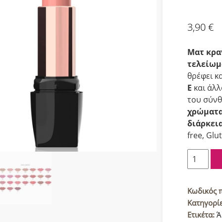
3,90
€
Ματ κρα
τελείωμ
θρέφει κ
Ε
και άλ
του σύνθ
χρώματ
διάρκει
free, Glut
Golden
Rose
Σατινέ
Κραγιόν
Κωδικός 
02
Κατηγορί
ποσότητ
Ετικέτα:
Ά