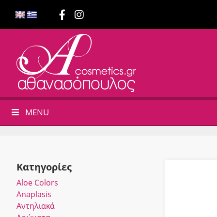
MENU
Κατηγορίες
Αloe Colors
Anaplasis
Αντηλιακά