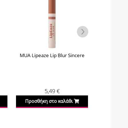
MUA Lipeaze Lip Blur Sincere
MUA Lipeaze L
5,49
€
Προσθήκη στο καλάθι
Προσθήκη