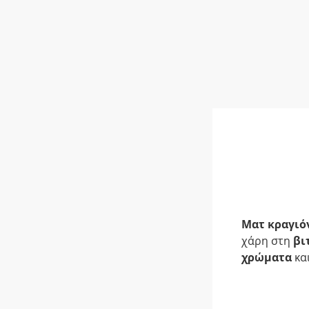
Ματ κραγιό
χάρη στη
βι
χρώματα
κα