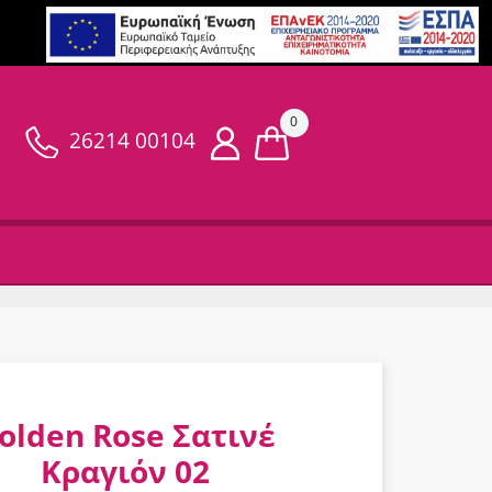
0
26214 00104
olden Rose Σατινέ
Κραγιόν 02