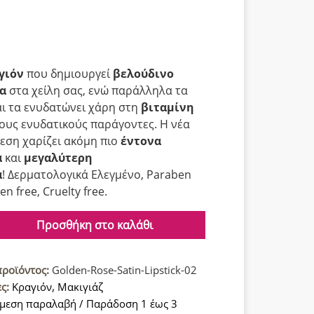
γιόν
που δημιουργεί
βελούδινο
α
στα χείλη σας, ενώ παράλληλα τα
αι τα ενυδατώνει χάρη στη
βιταμίνη
λους ενυδατικούς παράγοντες. Η νέα
εση χαρίζει ακόμη πιο
έντονα
α
και
μεγαλύτερη
α
! Δερματολογικά Ελεγμένο, Paraben
en free, Cruelty free.
Προσθήκη στο καλάθι
προϊόντος:
Golden-Rose-Satin-Lipstick-02
ες:
Κραγιόν
,
Μακιγιάζ
α
μεση παραλαβή / Παράδοση 1 έως 3