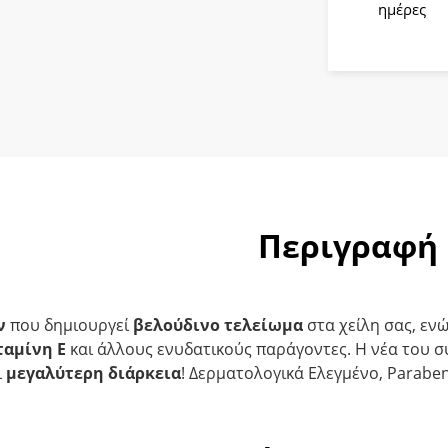
ημέρες
Περιγραφή
ν
που δημιουργεί
βελούδινο τελείωμα
στα χείλη σας, εν
ταμίνη Ε
και άλλους ενυδατικούς παράγοντες. Η νέα του σ
ι
μεγαλύτερη διάρκεια
! Δερματολογικά Ελεγμένο, Paraben f