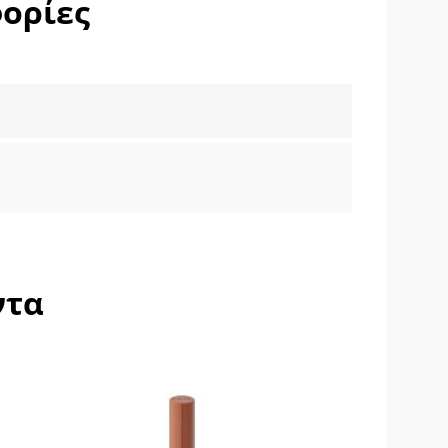
ορίες
ντα