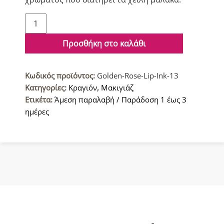
Golden
Rose
Ματ
Προσθήκη στο καλάθι
Κραγιόν
13
Κωδικός προϊόντος:
Golden-Rose-Lip-Ink-13
ποσότητα
Κατηγορίες:
Κραγιόν
,
Μακιγιάζ
Ετικέτα:
Άμεση παραλαβή / Παράδοση 1 έως 3
ημέρες