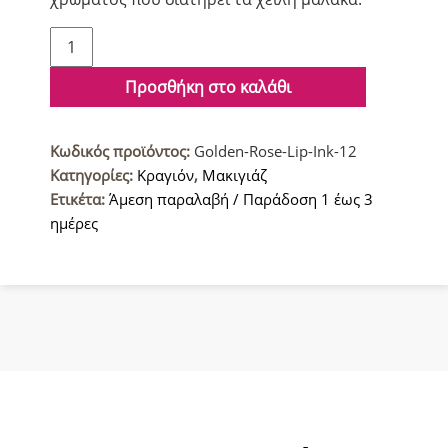
Golden
Rose
Ματ
Προσθήκη στο καλάθι
Κραγιόν
12
Κωδικός προϊόντος:
Golden-Rose-Lip-Ink-12
ποσότητα
Κατηγορίες:
Κραγιόν
,
Μακιγιάζ
Ετικέτα:
Άμεση παραλαβή / Παράδοση 1 έως 3
ημέρες