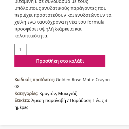
βιταμίνη Ε σε συνδυασμό με τους
υπόλοιπους ενυδατικούς παράγοντες που
περιέχει προστατεύουν και ενυδατώνουν τα
χείλη ενώ ταυτόχρονα η νέα του formula
προσφέρει υψηλή διάρκεια και
καλυπτικότητα.
Golden
Rose
Ματ
Προσθήκη στο καλάθι
Κραγιόν
08
Κωδικός προϊόντος:
Golden-Rose-Matte-Crayon-
ποσότητα
08
Κατηγορίες:
Κραγιόν
,
Μακιγιάζ
Ετικέτα:
Άμεση παραλαβή / Παράδοση 1 έως 3
ημέρες