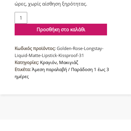
ώρες, χωρίς αίσθηση ξηρότητας.
Golden
Rose
Μακράς
Προσθήκη στο καλάθι
διάρκειας
Ανεξίτηλο
Κωδικός προϊόντος:
Golden-Rose-Longstay-
Υγρό
Liquid-Matte-Lipstick-Kissproof-31
Ματ
Κατηγορίες:
Κραγιόν
,
Μακιγιάζ
Κραγιόν
Ετικέτα:
Άμεση παραλαβή / Παράδοση 1 έως 3
31
ημέρες
ποσότητα