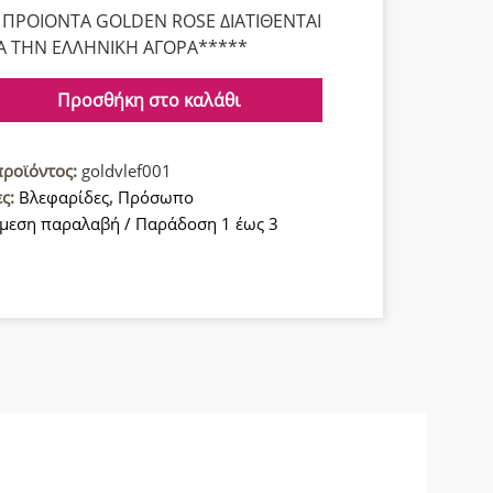
A ΠΡΟΙΟΝΤΑ GOLDEN ROSE ΔΙΑΤΙΘΕΝΤΑΙ
Α ΤΗΝ ΕΛΛΗΝΙΚΗ ΑΓΟΡΑ*****
Προσθήκη στο καλάθι
προϊόντος:
goldvlef001
ες:
Βλεφαρίδες
,
Πρόσωπο
l
μεση παραλαβή / Παράδοση 1 έως 3
ες
α