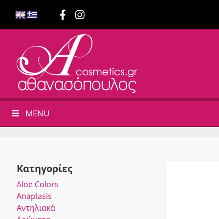
MENU
Κατηγορίες
Αloe Colors
Anaplasis
Αντηλιακά