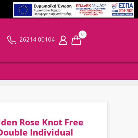
0
26214 00104
lden Rose Knot Free
Double Individual