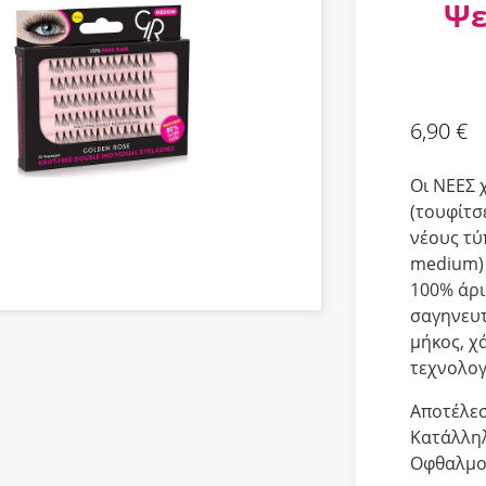
Ψε
6,90
€
Οι ΝΕΕΣ 
(τουφίτσ
νέους τύ
medium) 
100% άρι
σαγηνευτ
μήκος, χ
τεχνολογ
Αποτέλεσ
Κατάλληλ
Οφθαλμολ