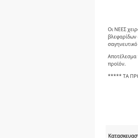
Οι ΝΕΕΣ χει
βλεφαρίδων 
σαγηνευτικό 
Αποτέλεσμα 
προϊόν.
***** TA Π
Κατασκευασ