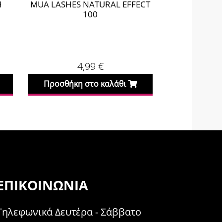
MUA LASHES NATURAL EFFECT
MUA HALF
100
4,99
€
11
Προσθήκη στο καλάθι
Προσθήκη σ
ΕΠΙΚΟΙΝΩΝΊΑ
Τηλεφωνικά Δευτέρα - Σάββατο