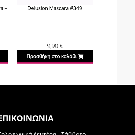
a –
Delusion Mascara #349
Slay Mascar
9,90
€
Προσθήκη στο καλάθι
Προσθήκη
ΕΠΙΚΟΙΝΩΝΊΑ
Τηλεφωνικά Δευτέρα - Σάββατο