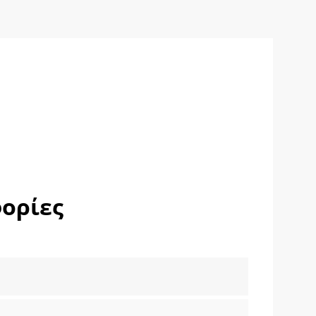
α
ορίες