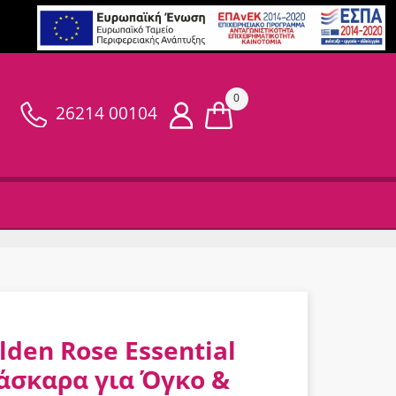
0
26214 00104
lden Rose Essential
άσκαρα για Όγκο &