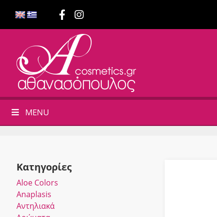
MENU
Κατηγορίες
Αloe Colors
Anaplasis
Αντηλιακά