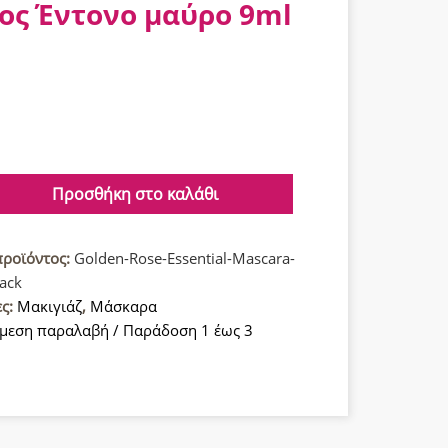
ος Έντονο μαύρο 9ml
Προσθήκη στο καλάθι
α
προϊόντος:
Golden-Rose-Essential-Mascara-
lack
ες:
Μακιγιάζ
,
Μάσκαρα
μεση παραλαβή / Παράδοση 1 έως 3