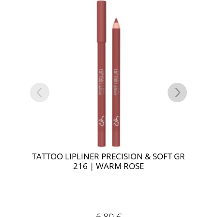
TATTOO LIPLINER PRECISION & SOFT GR
TAT
216 | WARM ROSE
6,80
€