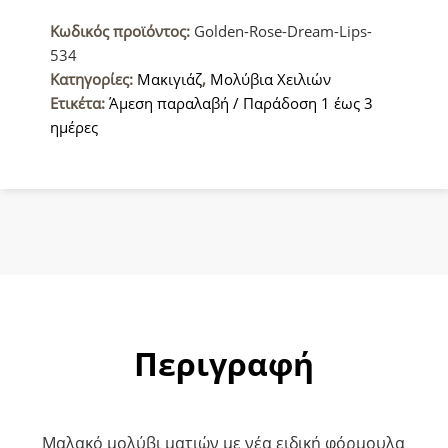
534
Κωδικός προϊόντος:
Golden-Rose-Dream-Lips-
Μολύβι
534
Χειλιών
Κατηγορίες:
Μακιγιάζ
,
Μολύβια Χειλιών
ποσότητα
Ετικέτα:
Άμεση παραλαβή / Παράδοση 1 έως 3
ημέρες
Περιγραφή
Μαλακό μολύβι ματιών με νέα ειδική φόρμουλα