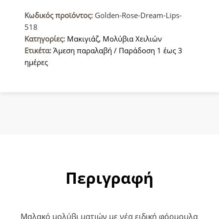
518
Κωδικός προϊόντος:
Golden-Rose-Dream-Lips-
Μολύβι
518
Χειλιών
Κατηγορίες:
Μακιγιάζ
,
Μολύβια Χειλιών
ποσότητα
Ετικέτα:
Άμεση παραλαβή / Παράδοση 1 έως 3
ημέρες
Περιγραφή
Μαλακό μολύβι ματιών με νέα ειδική φόρμουλα