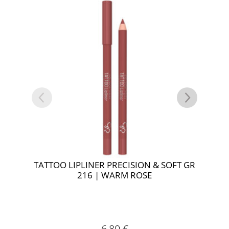
TATTOO LIPLINER PRECISION & SOFT GR
TAT
216 | WARM ROSE
6,80
€