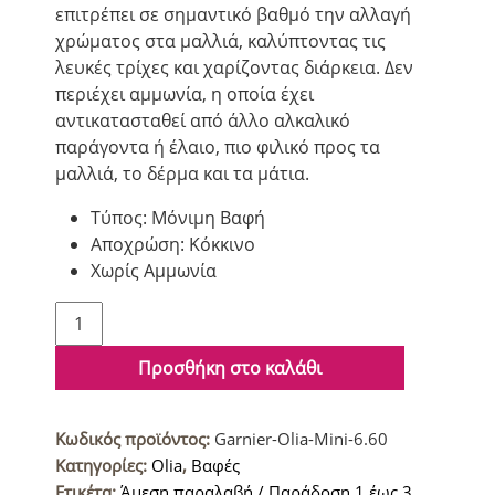
επιτρέπει σε σημαντικό βαθμό την αλλαγή
χρώματος στα μαλλιά, καλύπτοντας τις
λευκές τρίχες και χαρίζοντας διάρκεια. Δεν
περιέχει αµµωνία, η οποία έχει
αντικατασταθεί από άλλο αλκαλικό
παράγοντα ή έλαιο, πιο φιλικό προς τα
μαλλιά, το δέρμα και τα μάτια.
Τύπος: Μόνιμη Βαφή
Αποχρώση: Κόκκινο
Χωρίς Αμμωνία
Garnier
Olia
Mini
Προσθήκη στο καλάθι
Βαφή
μαλλιών
Κωδικός προϊόντος:
Garnier-Olia-Mini-6.60
6.60
Κατηγορίες:
Olia
,
Βαφές
Έντονο
Ετικέτα:
Άμεση παραλαβή / Παράδοση 1 έως 3