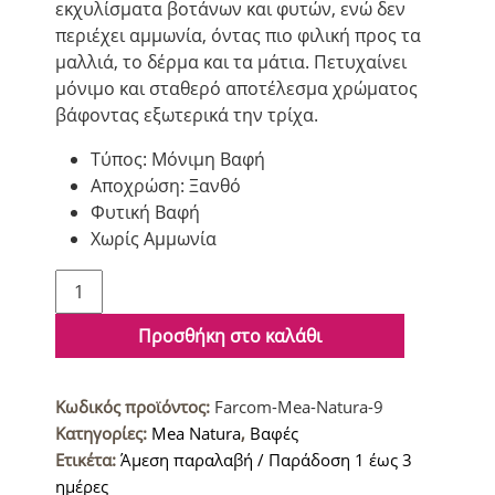
εκχυλίσματα βοτάνων και φυτών, ενώ δεν
περιέχει αμμωνία, όντας πιο φιλική προς τα
μαλλιά, το δέρμα και τα μάτια. Πετυχαίνει
μόνιμο και σταθερό αποτέλεσμα χρώματος
βάφοντας εξωτερικά την τρίχα.
Τύπος: Μόνιμη Βαφή
Αποχρώση: Ξανθό
Φυτική Βαφή
Χωρίς Αμμωνία
Farcom
Mea
Natura
Προσθήκη στο καλάθι
Βαφή
μαλλιών
Κωδικός προϊόντος:
Farcom-Mea-Natura-9
9
Κατηγορίες:
Mea Natura
,
Βαφές
Ξανθό
Ετικέτα:
Άμεση παραλαβή / Παράδοση 1 έως 3
Πολύ
ημέρες
Ανοικτό