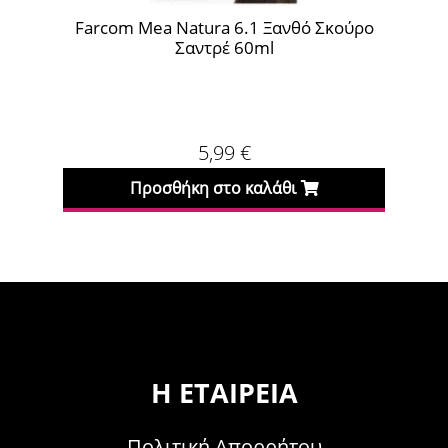
ura 6.1 Ξανθό Σκούρο
Farcom Mea Natura 6 Ξανθ
τρέ 60ml
60ml
5,99
€
5,99
€
 στο καλάθι
Προσθήκη στο καλάθι
Η ΕΤΑΙΡΕΊΑ
Πολιτική Απορρήτου