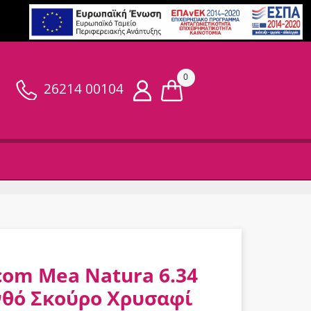
0
26214 00104
com Mea Natura 6.34
νθό Σκούρο Χρυσαφί