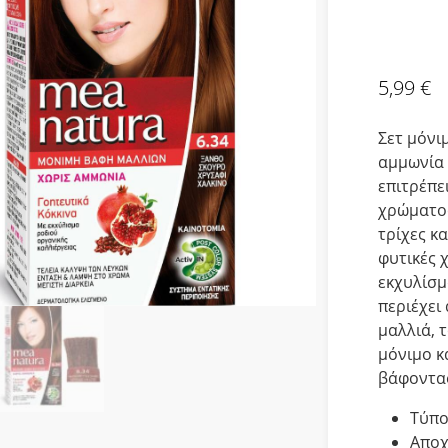
5,99
€
Σετ μόνι
αμμωνία 
επιτρέπε
χρώματος
τρίχες κα
φυτικές 
εκχυλίσμ
περιέχει
μαλλιά, τ
μόνιμο κ
βάφοντας
Τύπο
Αποχ