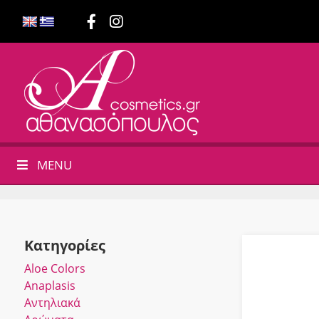
MENU
Κατηγορίες
Αloe Colors
Anaplasis
Αντηλιακά