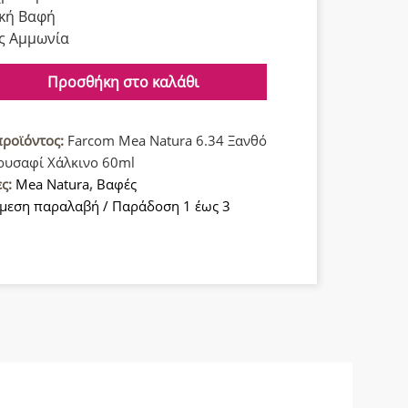
κή Βαφή
ς Αμμωνία
Προσθήκη στο καλάθι
προϊόντος:
Farcom Mea Natura 6.34 Ξανθό
ρυσαφί Χάλκινο 60ml
ες:
Mea Natura
,
Βαφές
μεση παραλαβή / Παράδοση 1 έως 3
α