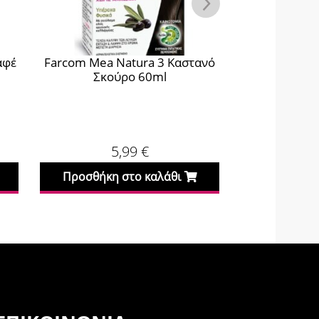
Natura 3 Καστανό
Farcom Mea Natura 7.1 Ξανθό
ύρο 60ml
Σαντρέ 60ml
5,99
€
5,99
€
 στο καλάθι
Προσθήκη στο καλάθι