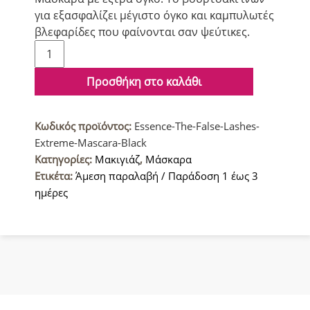
για εξασφαλίζει μέγιστο όγκο και καμπυλωτές
βλεφαρίδες που φαίνονται σαν ψεύτικες.
Essence
The
False
Προσθήκη στο καλάθι
Lashes
Extreme
Κωδικός προϊόντος:
Essence-The-False-Lashes-
Μάσκαρα
Extreme-Mascara-Black
για
Κατηγορίες:
Μακιγιάζ
,
Μάσκαρα
Καμπύλη
Ετικέτα:
Άμεση παραλαβή / Παράδοση 1 έως 3
&
ημέρες
Όγκο
Μαύρο
10ml
ποσότητα