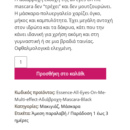
mascara δεν “τρέχει” και δεν μουτζουρώνει.
Η μάσκαρα-πολυεργαλείο χαρίζει όγκο,
μήκος και καμπυλότητα. Έχει μεγάλη αντοχή
στον ιδρώτα και τα δάκρυα, κάτι που την
κάνει ιδανική για χρήση ακόμη και στη
γυμναστική ή σε μια βραδιά ταινίας.
Οφθαλμολογικά ελεγμένη.
Essence
All
Eyes
Προσθήκη στο καλάθι
On
Me
Κωδικός προϊόντος:
Essence-All-Eyes-On-Me-
Multi-
Multi-effect-Αδιάβροχη-Mascara-Black
Effect
Κατηγορίες:
Μακιγιάζ
,
Μάσκαρα
Αδιάβροχη
Ετικέτα:
Άμεση παραλαβή / Παράδοση 1 έως 3
Μάσκαρα
ημέρες
για
Φυσικό