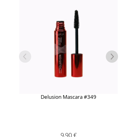
Delusion Mascara #349
Slay
9,90
€