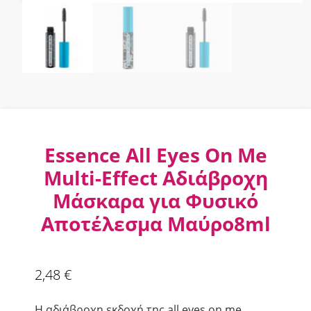
Essence All Eyes On Me
Multi-Effect Αδιάβροχη
Μάσκαρα για Φυσικό
Αποτέλεσμα Μαύρο8ml
2,48
€
Η αδιάβροχη εκδοχή της all eyes on me