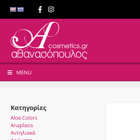
MENU
Κατηγορίες
Αloe Colors
Anaplasis
Αντηλιακά