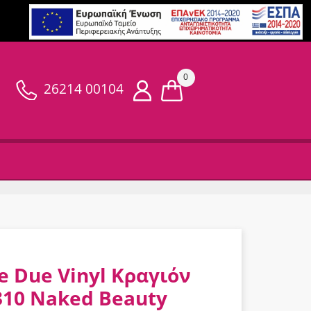
0
26214 00104
e Due Vinyl Κραγιόν
310 Naked Beauty