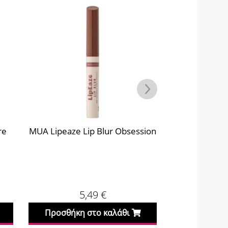
re
MUA Lipeaze Lip Blur Obsession
MUA Lipeaze
5,49
€
Προσθήκη στο καλάθι
Προσθήκη