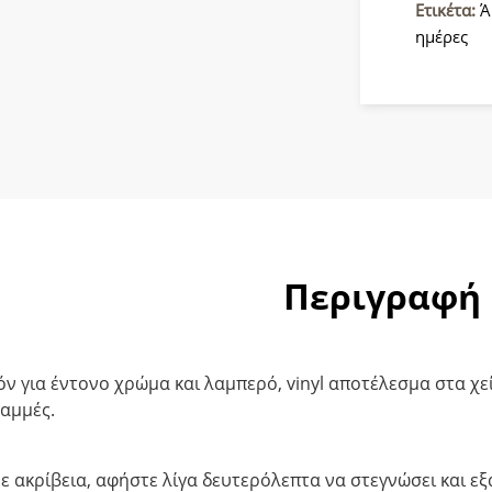
Beauty
Ετικέτα:
Ά
ποσότητ
ημέρες
Περιγραφή
ν για έντονο χρώμα και λαμπερό, vinyl αποτέλεσμα στα χείλ
ραμμές.
 ακρίβεια, αφήστε λίγα δευτερόλεπτα να στεγνώσει και εξ