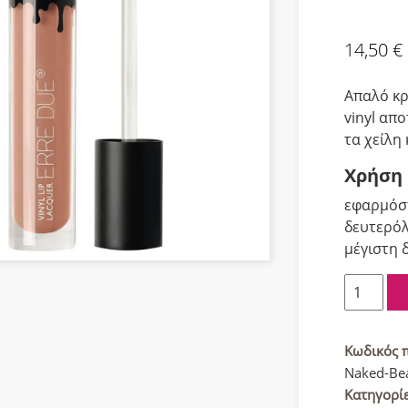
14,50
€
Απαλό κρ
vinyl απο
τα χείλη 
Χρήση
εφαρμόστ
δευτερόλ
μέγιστη δ
Erre
Due
Vinyl
Κραγιόν
Κωδικός 
310
Naked-Be
Naked
Κατηγορί