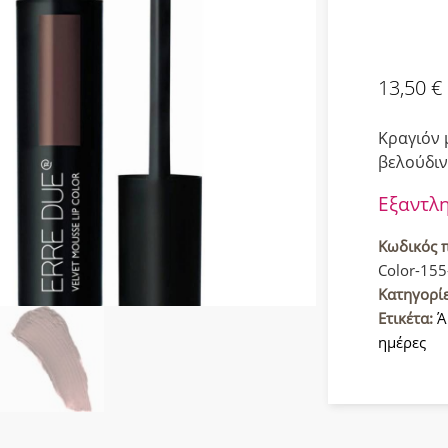
13,50
€
Κραγιόν 
βελούδιν
Εξαντλ
Κωδικός 
Color-155
Κατηγορί
Ετικέτα:
Ά
ημέρες