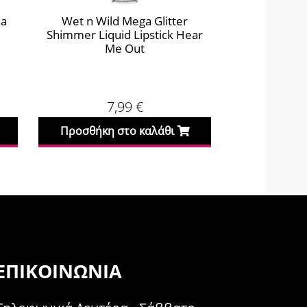
ha
Wet n Wild Mega Glitter
Wet n Wil
Shimmer Liquid Lipstick Hear
Shimmer Liq
Me Out
F
7,99
€
Προσθήκη στο καλάθι
Προσθήκη
ΕΠΙΚΟΙΝΩΝΊΑ