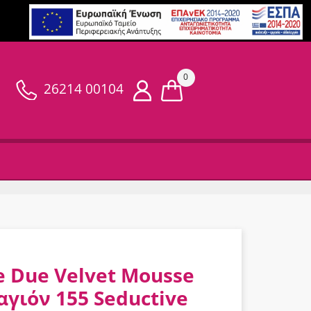
0
26214 00104
e Due Velvet Mousse
αγιόν 155 Seductive