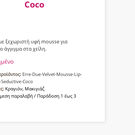
Coco
με ξεχωριστή υφή mousse για
ο άγγιγμα στα χείλη.
ημένο
προϊόντος:
Erre-Due-Velvet-Mousse-Lip-
-Seductive-Coco
ες:
Κραγιόν
,
Μακιγιάζ
μεση παραλαβή / Παράδοση 1 έως 3