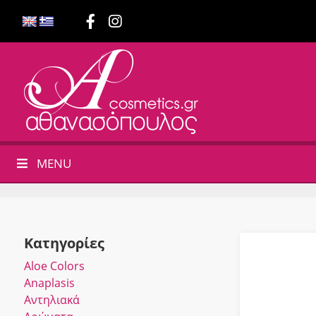
MENU
Κατηγορίες
Αloe Colors
Anaplasis
Αντηλιακά