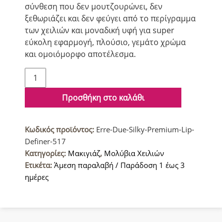
σύνθεση που δεν μουτζουρώνει, δεν
ξεθωριάζει και δεν φεύγει από το περίγραμμα
των χειλιών και μοναδική υφή για super
εύκολη εφαρμογή, πλούσιο, γεμάτο χρώμα
και ομοιόμορφο αποτέλεσμα.
Erre
Due
Silky
Προσθήκη στο καλάθι
Premium
Μολύβι
Κωδικός προϊόντος:
Erre-Due-Silky-Premium-Lip-
Χειλιών
Definer-517
517
Κατηγορίες:
Μακιγιάζ
,
Μολύβια Χειλιών
Autumn
Ετικέτα:
Άμεση παραλαβή / Παράδοση 1 έως 3
ποσότητα
ημέρες