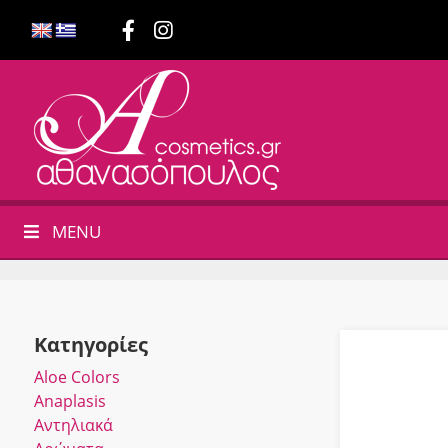
MENU
Κατηγορίες
Αloe Colors
Anaplasis
Αντηλιακά