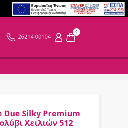
0
26214 00104
e Due Silky Premium
ολύβι Χειλιών 512