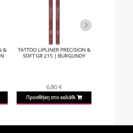
N &
TATTOO LIPLINER PRECISION &
TATTOO LIPL
WN
SOFT GR 215 | BURGUNDY
SOFT GR 
6,80
€
Προσθήκη στο καλάθι
Προσθήκη