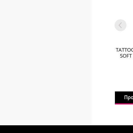
TATTOO
SOFT
Προ