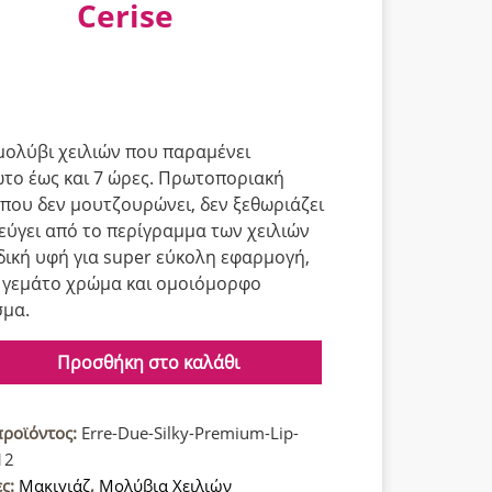
Cerise
ολύβι χειλιών που παραμένει
το έως και 7 ώρες. Πρωτοποριακή
που δεν μουτζουρώνει, δεν ξεθωριάζει
φεύγει από το περίγραμμα των χειλιών
δική υφή για super εύκολη εφαρμογή,
 γεμάτο χρώμα και ομοιόμορφο
σμα.
Προσθήκη στο καλάθι
προϊόντος:
Erre-Due-Silky-Premium-Lip-
12
ες:
Μακιγιάζ
,
Μολύβια Χειλιών