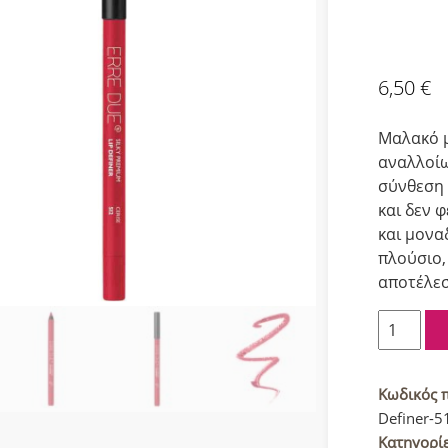
6,50
€
Μαλακό μ
αναλλοίω
σύνθεση 
και δεν 
και μονα
πλούσιο,
αποτέλε
Erre
Due
Silky
Premium
Κωδικός 
Μολύβι
Definer-5
Χειλιών
Κατηγορί