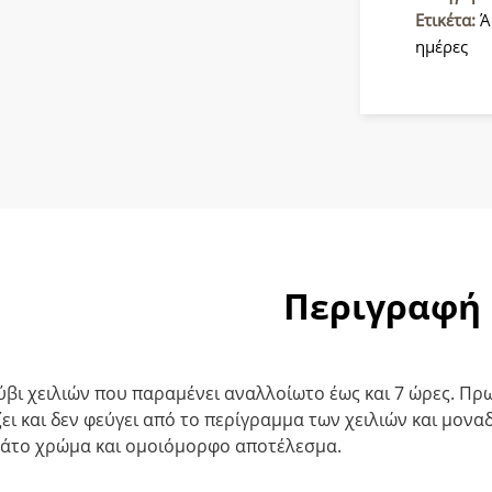
512
Ετικέτα:
Ά
Cerise
ημέρες
ποσότητ
Περιγραφή
βι χειλιών που παραμένει αναλλοίωτο έως και 7 ώρες. Π
ει και δεν φεύγει από το περίγραμμα των χειλιών και μονα
μάτο χρώμα και ομοιόμορφο αποτέλεσμα.