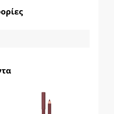
ορίες
ντα