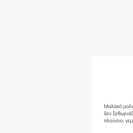
Μαλακό μολύ
δεν ξεθωριάζ
πλούσιο, γε