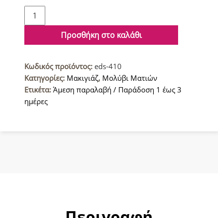
Erre
Due
Silky
Προσθήκη στο καλάθι
Premium
Μολύβι
Κωδικός προϊόντος:
eds-410
Ματιών
Κατηγορίες:
Μακιγιάζ
,
Μολύβι Ματιών
24hrs
Ετικέτα:
Άμεση παραλαβή / Παράδοση 1 έως 3
410
ημέρες
Pickle
ποσότητα
Περιγραφή