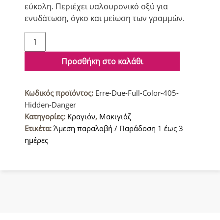
εύκολη. Περιέχει υαλουρονικό οξύ για
ενυδάτωση, όγκο και μείωση των γραμμών.
Erre
Due
Full
Προσθήκη στο καλάθι
Color
Κραγιόν
Κωδικός προϊόντος:
Erre-Due-Full-Color-405-
405
Hidden-Danger
Hidden
Κατηγορίες:
Κραγιόν
,
Μακιγιάζ
Danger
Ετικέτα:
Άμεση παραλαβή / Παράδοση 1 έως 3
ποσότητα
ημέρες