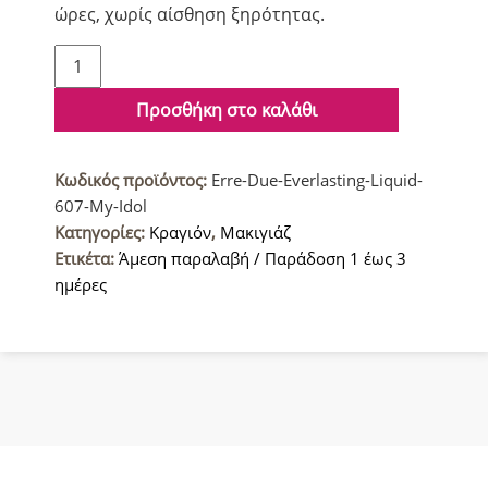
ώρες, χωρίς αίσθηση ξηρότητας.
Erre
Due
Μακράς
Προσθήκη στο καλάθι
διάρκειας
Υγρό
Κωδικός προϊόντος:
Erre-Due-Everlasting-Liquid-
Ματ
607-My-Idol
Κραγιόν
Κατηγορίες:
Κραγιόν
,
Μακιγιάζ
607
Ετικέτα:
Άμεση παραλαβή / Παράδοση 1 έως 3
My
ημέρες
Idol
ποσότητα