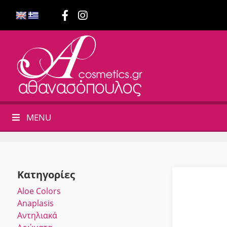
MENU
Κατηγορίες
Αloe Colors
Anaplasis
Αντηλιακά