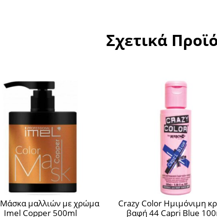
Σχετικά Προϊ
μα
Crazy Color Ημιμόνιμη κρέμα-
Crazy Color Η
βαφή 44 Capri Blue 100ml
βαφή 63 Bu