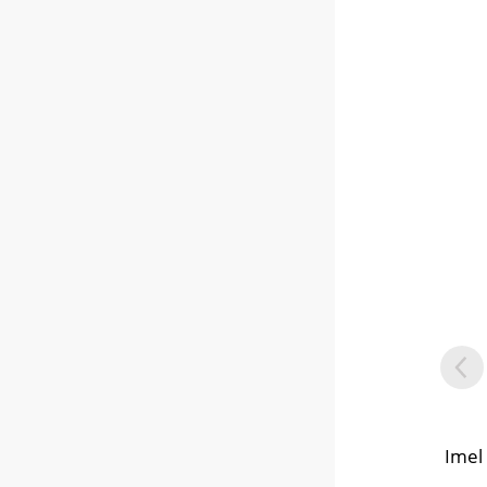
Imel Μάσκα μαλλιών με χρώ
Imel Copper 500ml