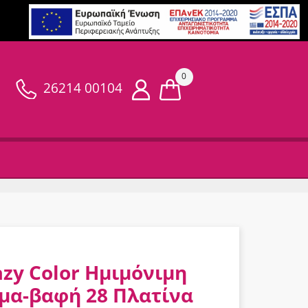
0
26214 00104
azy Color Ημιμόνιμη
μα-βαφή 28 Πλατίνα