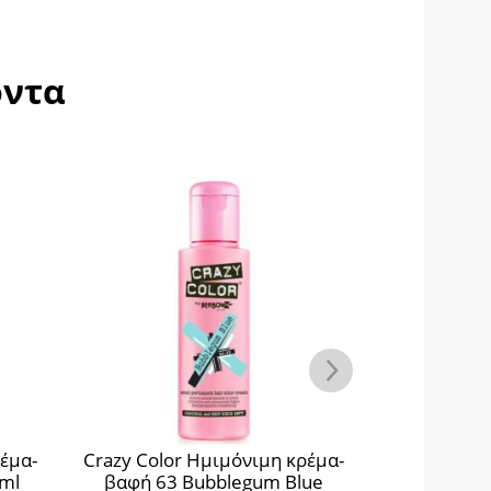
όντα
μιμόνιμη κρέμα-
Crazy Color Ημιμόνιμη κρέμα-
bblegum Blue
βαφή 42 Pinkissimo 100ml