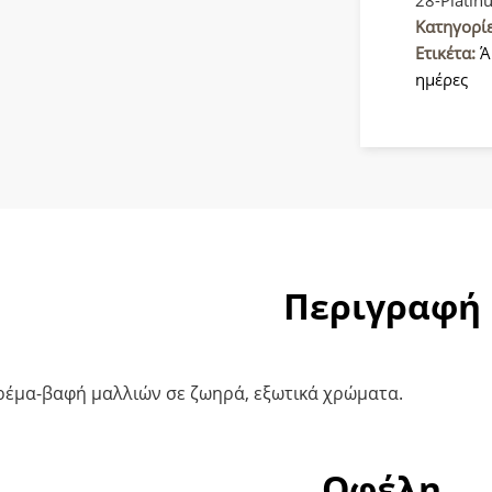
28
Κατηγορί
Πλατίνα
Ετικέτα:
Ά
100ml
ημέρες
ποσότητ
Περιγραφή
ρέμα-βαφή μαλλιών σε ζωηρά, εξωτικά χρώματα.
Οφέλη