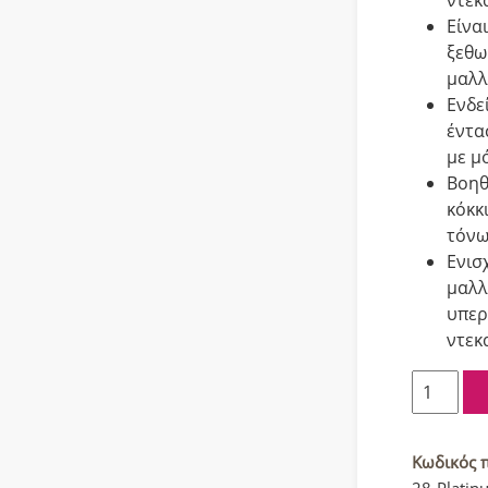
Είνα
ξεθω
μαλλ
Ενδε
έντα
με μ
Βοηθ
κόκκ
τόνω
Ενισ
μαλλ
υπερ
ντεκ
Crazy
Color
Ημιμόνι
κρέμα-
Κωδικός 
βαφή
28-Platin