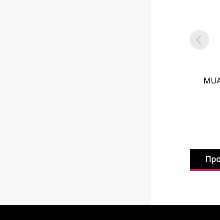
MUA
Προ