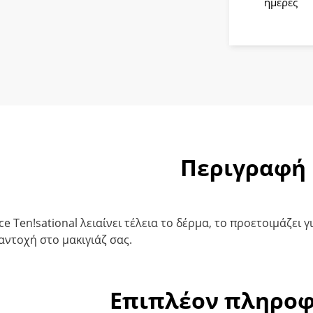
Βάση
ημέρες
Μακιγιάζ
30ml
ποσότητ
Περιγραφή
ce Ten!sational λειαίνει τέλεια το δέρμα, το προετοιμάζει
αντοχή στο μακιγιάζ σας.
Επιπλέον πληροφ