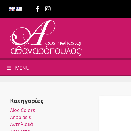
MENU
Κατηγορίες
Αloe Colors
Anaplasis
Αντηλιακά