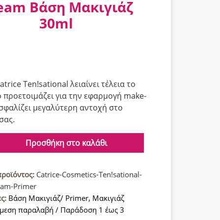
eam Βάση Μακιγιάζ
30ml
trice Ten!sational λειαίνει τέλεια το
ο προετοιμάζει για την εφαρμογή make-
ασφαλίζει μεγαλύτερη αντοχή στο
σας.
Προσθήκη στο καλάθι
s
nal
προϊόντος:
Catrice-Cosmetics-Ten!sational-
eam-Primer
ες:
Βάση Μακιγιάζ/ Primer
,
Μακιγιάζ
μεση παραλαβή / Παράδοση 1 έως 3