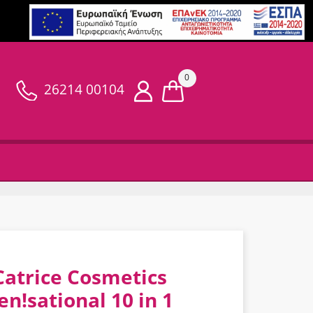
0
26214 00104
Catrice Cosmetics
en!sational 10 in 1