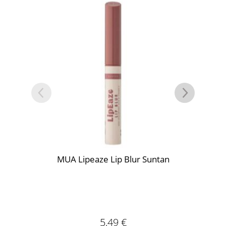
MUA Lipeaze Lip Blur Suntan
MUA 
5,49
€