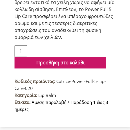
θρεφει εντατικά τα χείλη χωρίς να αφήνει μία
κολλώδη αίσθηση. Επιπλέον, το Power Full 5
Lip Care προσφέρει ένα υπέροχο φρουτώδες
άρωμα και με τις τέσσερις διακριτικές
αποχρώσεις του αναδεικνύει τη φυσική
ομορφιά των χειλιών.
Catrice
Cosmetics
Power
Προσθήκη στο καλάθι
Full
5
Κωδικός προϊόντος:
Catrice-Power-Full-5-Lip-
Βάλσαμο
Care-020
Χειλιών
Κατηγορία:
Lip Balm
020
Ετικέτα:
Άμεση παραλαβή / Παράδοση 1 έως 3
Sparkling
ημέρες
Guave
ποσότητα