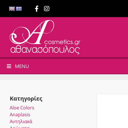
MENU
Κατηγορίες
Αloe Colors
Anaplasis
Αντηλιακά