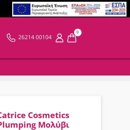
0
26214 00104
Catrice Cosmetics
Plumping Μολύβι