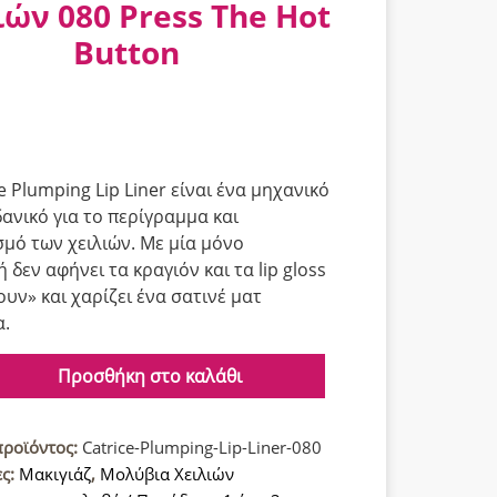
ιών 080 Press The Hot
Button
e Plumping Lip Liner είναι ένα μηχανικό
δανικό για το περίγραμμα και
μό των χειλιών. Με μία μόνο
δεν αφήνει τα κραγιόν και τα lip gloss
ουν» και χαρίζει ένα σατινέ ματ
α.
Προσθήκη στο καλάθι
s
g
προϊόντος:
Catrice-Plumping-Lip-Liner-080
ες:
Μακιγιάζ
,
Μολύβια Χειλιών