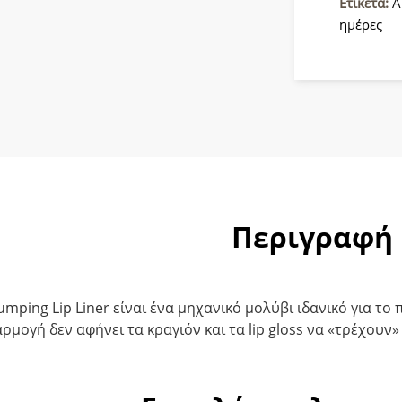
080
Ετικέτα:
Ά
Press
ημέρες
The
Hot
Button
ποσότητ
Περιγραφή
lumping Lip Liner είναι ένα μηχανικό μολύβι ιδανικό για τ
ρμογή δεν αφήνει τα κραγιόν και τα lip gloss να «τρέχουν» 