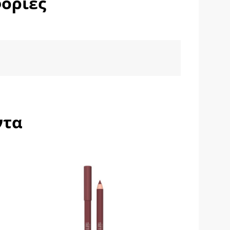
ορίες
ντα