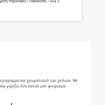
μεση παραλαβή / Παράδοση 1 έως 3
α
ο περίγραμμα και χρωματισμό των χειλιών. Με
και χαρίζει ένα σατινέ ματ φινίρισμα.