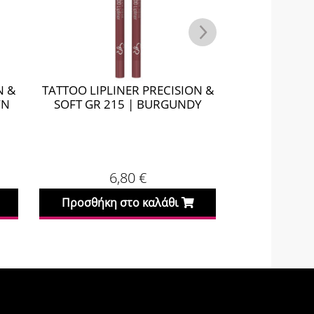
N &
TATTOO LIPLINER PRECISION &
TATTOO LIPL
WN
SOFT GR 215 | BURGUNDY
SOFT GR 
6,80
€
Προσθήκη στο καλάθι
Προσθήκη