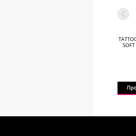
TATTOO
SOFT
Προ