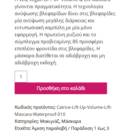
γίνονται πραγματικότητα. Η τεχνολογία
ανύψωσης βλεφαρίδων δίνει στις βλεφαρίδες
μία ανύψωση μεγάλης διάρκειας και
εντυπωσιακή καμπύλη με μία μόνο
εφαρμογή. Η πρωτεΐνη ρυζιού και το
σύμπλεγμα προβιταμίνης Β5 προσφέρει
επιπλέον φροντίδα στις βλεφαρίδες. Η
μάσκαρα διατίθεται σε αδιάβροχη και μη
αδιάβροχη εκδοχή.
Catrice
Cosmetics
Lift
Προσθήκη στο καλάθι
Up
Αδιάβροχη
Κωδικός προϊόντος:
Catrice-Lift-Up-Volume-Lift-
Μάσκαρα
Mascara-Waterproof-010
για
Κατηγορίες:
Μακιγιάζ
,
Μάσκαρα
όγκο
Ετικέτα:
Άμεση παραλαβή / Παράδοση 1 έως 3
010