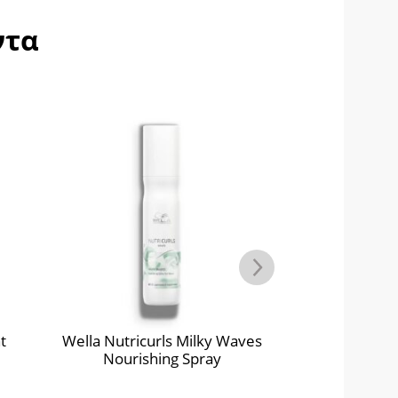
ντα
t
Wella Nutricurls Milky Waves
Wella Ultima
Nourishing Spray
Hair R