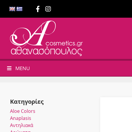
MENU
Κατηγορίες
Αloe Colors
Anaplasis
Αντηλιακά