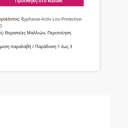
Προσθήκη στο καλάθι
ευτική
προϊόντος:
Byphasse-Activ-Liss-Protective-
0
ες:
Θεραπείες Μαλλιών
,
Περιποίηση
α
μεση παραλαβή / Παράδοση 1 έως 3