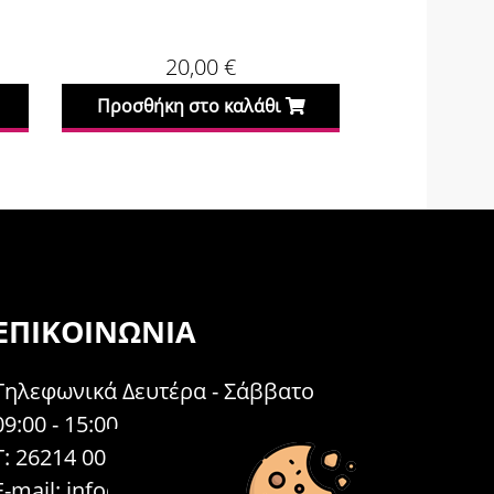
20,00
€
4
Προσθήκη στο καλάθι
Προσθήκη
ΕΠΙΚΟΙΝΩΝΊΑ
Τηλεφωνικά Δευτέρα - Σάββατο
09:00 - 15:00
Τ: 26214 00104
E-mail:
info@acosmetics.gr