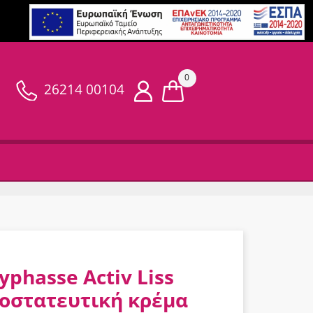
0
26214 00104
yphasse Activ Liss
οστατευτική κρέμα