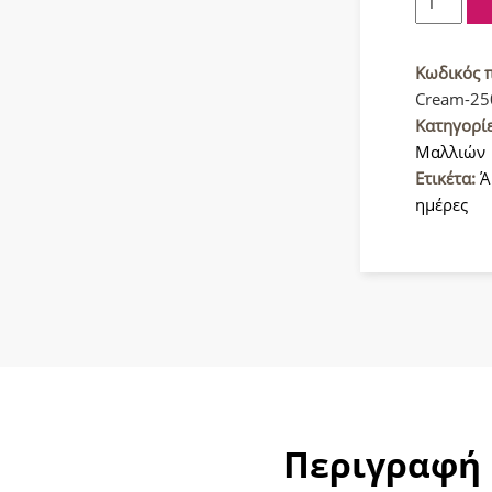
Activ
Liss
Προστατ
Κωδικός 
κρέμα
Cream-25
250ml
Κατηγορί
ποσότητ
Μαλλιών
Ετικέτα:
Ά
ημέρες
Περιγραφή