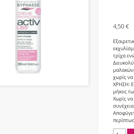
4,50
€
Εξαιρετι
εκχυλίσμ
τρίχα εν
Διευκολύ
μαλακώνε
χωρίς να
ΧΡΗΣΗ: Ε
μήκος τω
Χωρίς να
συνέχεια
Αποφύγετ
περίπτωσ
Byphass